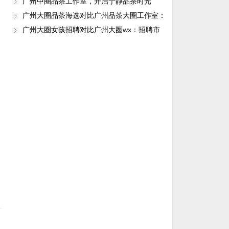
广州中圈品茶工作室，开启宁静品茶时光
广州大圈品茶海选对比广州品茶大圈工作室：
海选服务监管风险_102
广州大圈女孩招聘对比广州大圈wx：招聘市
场年轻化转型